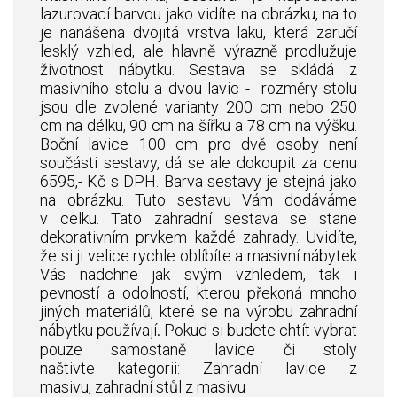
lazurovací barvou jako vidíte na obrázku, na to
je nanášena dvojitá vrstva laku, která zaručí
lesklý vzhled, ale hlavně výrazně prodlužuje
životnost nábytku. Sestava se skládá z
masivního stolu a dvou lavic - rozměry stolu
jsou dle zvolené varianty 200 cm nebo 250
cm na délku, 90 cm na šířku a 78 cm na výšku.
Boční lavice 100 cm pro dvě osoby není
součásti sestavy, dá se ale dokoupit za cenu
6595,- Kč s DPH. Barva sestavy je stejná jako
na obrázku. Tuto sestavu Vám dodáváme
v celku. Tato zahradní sestava se stane
dekorativním prvkem každé zahrady. Uvidíte,
že si ji velice rychle oblíbíte a masivní nábytek
Vás nadchne jak svým vzhledem, tak i
pevností a odolností, kterou překoná mnoho
jiných materiálů, které se na výrobu zahradní
nábytku používají
Pokud si budete chtít vybrat
.
pouze samostaně lavice či stoly
naštivte kategorii:
Zahradní lavice z
masivu
,
zahradní stůl z masivu