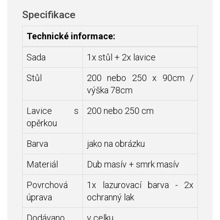
Specifikace
Technické informace:
Sada
1x stůl + 2x lavice
Stůl
200 nebo 250 x 90cm /
výška 78cm
Lavice s
200 nebo 250 cm
opěrkou
Barva
jako na obrázku
Materiál
Dub masív + smrk masív
Povrchová
1x lazurovací barva - 2x
úprava
ochranný lak
Dodávano
v celku