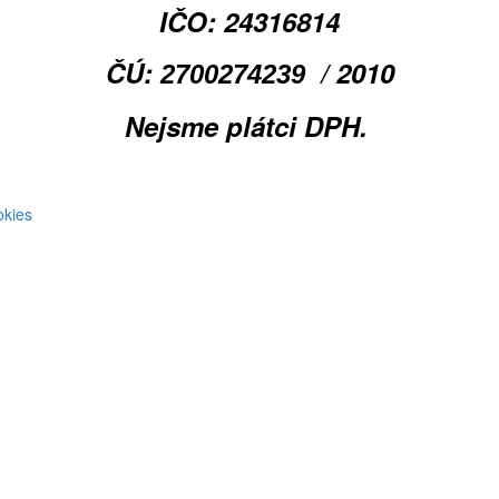
IČO: 24316814
ČÚ:
/ 2010
2700274239
Nejsme plátci DPH.
okies