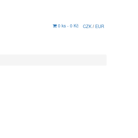
0 ks -
0 Kč
CZK
/
EUR