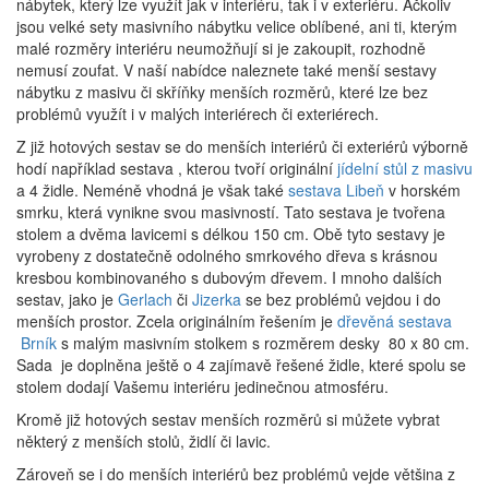
nábytek, který lze využít jak v interiéru, tak i v exteriéru. Ačkoliv
jsou velké sety masivního nábytku velice oblíbené, ani ti, kterým
malé rozměry interiéru neumožňují si je zakoupit, rozhodně
nemusí zoufat. V naší nabídce naleznete také menší sestavy
nábytku z masivu či skříňky menších rozměrů, které lze bez
problémů využít i v malých interiérech či exteriérech.
Z již hotových sestav se do menších interiérů či exteriérů výborně
hodí například sestava , kterou tvoří originální
jídelní stůl z masivu
a 4 židle. Neméně vhodná je však také
sestava Libeň
v horském
smrku, která vynikne svou masivností. Tato sestava je tvořena
stolem a dvěma lavicemi s délkou 150 cm. Obě tyto sestavy je
vyrobeny z dostatečně odolného smrkového dřeva s krásnou
kresbou kombinovaného s dubovým dřevem. I mnoho dalších
sestav, jako je
Gerlach
či
Jizerka
se bez problémů vejdou i do
menších prostor. Zcela originálním řešením je
dřevěná sestava
Brník
s malým masivním stolkem s rozměrem desky 80 x 80 cm.
Sada je doplněna ještě o 4 zajímavě řešené židle, které spolu se
stolem dodají Vašemu interiéru jedinečnou atmosféru.
Kromě již hotových sestav menších rozměrů si můžete vybrat
některý z menších stolů, židlí či lavic.
Zároveň se i do menších interiérů bez problémů vejde většina z