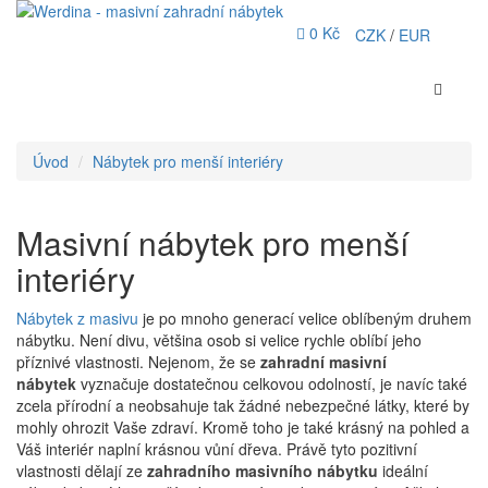
0 Kč
CZK
/
EUR
Úvod
Nábytek pro menší interiéry
Masivní nábytek pro menší
interiéry
Nábytek z masivu
je po mnoho generací velice oblíbeným druhem
nábytku. Není divu, většina osob si velice rychle oblíbí jeho
příznivé vlastnosti. Nejenom, že se
zahradní masivní
nábytek
vyznačuje dostatečnou celkovou odolností, je navíc také
zcela přírodní a neobsahuje tak žádné nebezpečné látky, které by
mohly ohrozit Vaše zdraví. Kromě toho je také krásný na pohled a
Váš interiér naplní krásnou vůní dřeva. Právě tyto pozitivní
vlastnosti dělají ze
zahradního masivního nábytku
ideální