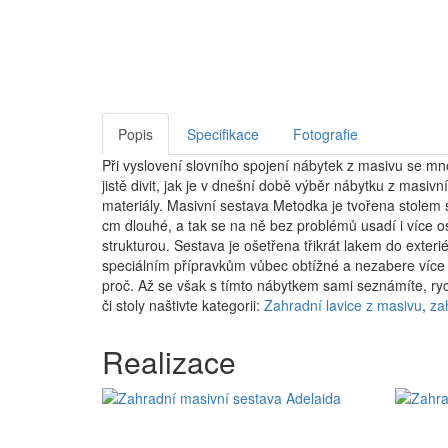
Popis
Specifikace
Fotografie
Při vyslovení slovního spojení nábytek z masivu se mnoh
jistě divit, jak je v dnešní době výběr nábytku z masiv
materiály. Masivní sestava Metodka je tvořena stolem
cm dlouhé, a tak se na ně bez problémů usadí i více os
strukturou. Sestava je ošetřena třikrát lakem do exteri
speciálním přípravkům vůbec obtížné a nezabere více č
proč. Až se však s tímto nábytkem sami seznámíte, ryc
či stoly naštivte kategorii:
Zahradní lavice z masivu
,
za
Realizace