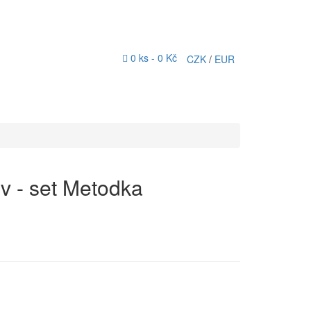
0 ks -
0 Kč
CZK
/
EUR
v - set Metodka