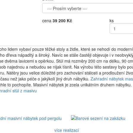
cena
39 200 Kč
ks
o lidem vybaví pouze těžké stoly a židle, které se nehodí do moderních 
ního dřeva nápaditý a široký. Navíc se stále častěji objevuje i v neobvy
 se dvěma lavicemi s opěrkou. Stůl má rozměry 200 cm na délku, 90 cm
ob najednou a nebudou se nijak tísnit. Na výrobu této sestavy bylo pou
éru. Nátěry jsou velice důležité pro zachování stálosti a prodloužení živ
asu než jako péče o jakýkoli jiný druh nábytku.
Zahradní nábytek mas
hle to pochopíte. Masivní nábytek je zcela unikátním druhem nábytku.
hradní stůl z masivu
více realizací