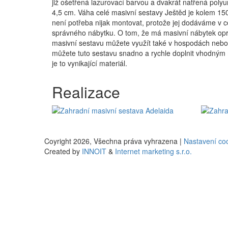
již ošetřená lazurovací barvou a dvakrát natřená polyu
4,5 cm. Váha celé masivní sestavy Ještěd je kolem 150 
není potřeba nijak montovat, protože jej dodáváme v ce
správného nábytku. O tom, že má masivní nábytek oprav
masivní sestavu můžete využít také v hospodách nebo r
můžete tuto sestavu snadno a rychle doplnit vhodným m
je to vynikající materiál.
Realizace
Coyright 2026,
Všechna práva vyhrazena |
Nastavení co
Created by
INNOIT
&
Internet marketing s.r.o.