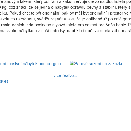
retanovým lakem, který ochrání a zakonzervuje dřevo na dlouholetá pou
kg, což značí, že se jedná o nábytek opravdu pevný a stabilní, který si
lku. Pokud chcete být originální, pak by měl být originální i prostor
du co nabídnout, svědčí zejména fakt, že je oblíbený již po celé gene
estauracích, kde poskytne stylové místo pro sezení pro Vaše hosty. Po
asivním nábytkem z naší nabídky, například opět ze smrkového masivu.
více realizací
okies