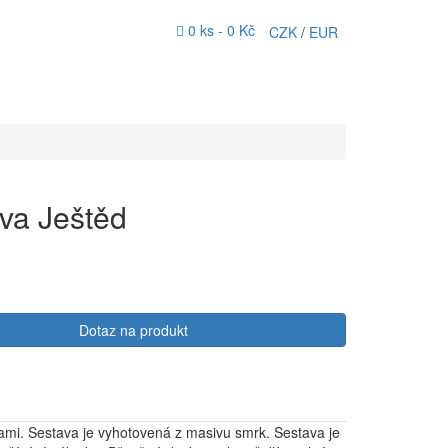
0 ks -
0 Kč
CZK
/
EUR
ava Ještěd
Dotaz na produkt
kami. Sestava je vyhotovená z masivu smrk. Sestava je