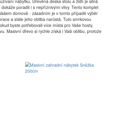
žívání nábytku. Dřevěná deska stolu a židlí je silná
 dokáže poradit i s nepříznivými vlivy. Tento komplet
 ve Vašem domově - zásadním je v tomto případě výběr
race a stále jeho obliba narůstá. Tuto smrkovou
kud byste potřebovali více místa pro Vaše hosty,
 Masivní dřevo si rychle získá i Vaši oblibu, protože