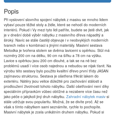
Popis
Při vyslovení slovního spojení nábytek z masivu se mnoho lidem
vybaví pouze těžké stoly a židle, které se nehodí do moderních
interiérů. Pokud i Vy mezi tyto lidi patříte, budete se jistě divit, jak
je v dnešní době výběr nábytku z masivního dřeva nápaditý a
široký. Navíc se stále častěji objevuje i v neobvyklých moderních
tvarech nebo v kombinaci s jinými materiály. Masivní sestava
Metodka je tvořena stolem se dvěma lavicemi s opěrkou. Stůl má
rozměry 200 cm na délku, 90 cm na šířku a 78 cm na výšku.
Lavice s opěrkou jsou 200 cm dlouhé, a tak se na ně bez
problémů usadí i více osob najednou a nebudou se nijak tísnit. Na
výrobu této sestavy bylo použito kvalitní dřevo první třídy JASAN
zajímavou strukturou. Sestava je ošetřena třikrát lakem do
exteriéru. Nátěry jsou velice důležité pro zachování stálosti a
prodloužení životnosti tohoto nábytku. Další ošetřování není díky
speciálním přípravkům vůbec obtížné a nezabere více času než
jako péče o jakýkoli jiný druh nábytku.
Zahradní nábytek masiv
si
stále udržuje svou popularitu. Možná, že se divíte proč. Až se
však s tímto nábytkem sami seznámíte, rychle to pochopíte.
Masivní nábytek je zcela unikátním druhem nábytku. Pokud si