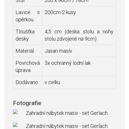
Stůl
200 x 90cm / 78cm
Lavice s
200cm-2 kusy
opěrkou
Tloušťka
4,5 cm (deska stolu a nohy
desky
stolu zdvojené na 9cm)
Materiál
Jasan masív
Povrchová
3x ochranný lodní lak
úprava
Dodávano
v celku
Fotografie