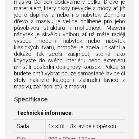
masivu
Gerlach dodáváme v celku. Dřevo je
materiálem, který nikdy nevyjde z módy, ať již
jde o doplňky a nebo i o nábytek. Zejména
dřevo z masivu je velice oblíbené pro jeho
působivou strukturu i mohutnost. Masivní
nábytek je skvělou volbou, ať už máte raději
vysoce moderní nábytek nebo nábytek
klasických tvarů, protože je zcela unikátní a
dokáže tak zcela zaujmout, stejně jako
kdybyste do svého interiéru nebo exteriéru
umístili poslední designový kousek.
Pokud si
budete chtít vybrat pouze samostaně lavice či
stoly naštivte kategorii:
Zahradní lavice z
masivu
,
zahradní stůl z masivu
Specifikace
Technické informace:
Sada
1x stůl + 3x lavice s opěrkou