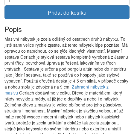
Přidat do košíku
Popis
Masivní nábytek je zcela odlišný od ostatních druhů nábytku. To
jistě sami velice rychle zjistíte, až tento nábytek lépe poznáte. Má
opravdu co nabídnout, co se týče kladných vlastností. Masivní
sestava Gerlach je stylová sestava kompletně vyrobená z Jasanu
první třídy, povrchová úprava je řešená lakováním ve třech
vrstvách. Sestava je určena pod pergolu altán nebo do interiéru
jako jídelní sestava, také se používá do hospody jako stylové
vybavení. Použitá dřevěná deska je 4,5 cm silná, v případě desky
a nohou stolu je zdvojená na 9 cm.
Zahradní nábytek z
masivu
Gerlach dodáváme v celku. Dřevo je materiálem, který
nikdy nevyjde z módy, ať již jde o doplňky a nebo i o nábytek.
Zejména dřevo z masivu je velice oblíbené pro jeho působivou
strukturu i mohutnost. Masivní nábytek je skvělou volbou, ať už
máte raději vysoce moderní nábytek nebo nábytek klasických
tvarů, protože je zcela unikátní a dokáže tak zcela zaujmout,
stejně jako kdybyste do svého interiéru nebo exteriéru umístili