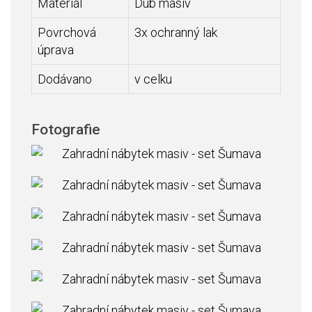
Materiál
Dub masív
Povrchová
3x ochranný lak
úprava
Dodávano
v celku
Fotografie