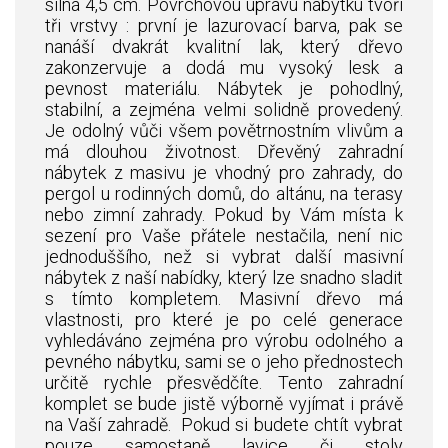
silná 4,5 cm. Povrchovou úpravu nábytku tvoří
tři vrstvy : první je lazurovací barva, pak se
nanáší dvakrát kvalitní lak, který dřevo
zakonzervuje a dodá mu vysoký lesk a
pevnost materiálu. Nábytek je pohodlný,
stabilní, a zejména velmi solidně provedený.
Je odolný vůči všem povětrnostním vlivům a
má dlouhou životnost. Dřevěný
zahradní
nábytek z masivu
je vhodný pro zahrady, do
pergol u rodinných domů, do altánu, na terasy
nebo zimní zahrady. Pokud by Vám místa k
sezení pro Vaše přátele nestačila, není nic
jednoduššího, než si vybrat další masivní
nábytek z naší nabídky, který lze snadno sladit
s tímto kompletem. Masivní dřevo má
vlastnosti, pro které je po celé generace
vyhledáváno zejména pro výrobu odolného a
pevného nábytku, sami se o jeho přednostech
určitě rychle přesvědčíte. Tento zahradní
komplet se bude jistě výborně vyjímat i právě
na Vaší zahradě.
Pokud si budete chtít vybrat
pouze samostaně lavice či stoly