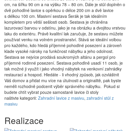
cm, na šířku 90 cm a na výšku 78 – 80 cm. Dále je stůl doplněn o
dvě pohodlné lavice s opěrkou o délce 200 cm a dvě lavice
s délkou 100 cm. Masivní sestava Šerák je tak ideálním
kompletem pro větší sešlosti osob. Sestava je chráněna
lazurovací barvou v odstínu, jako je na obrázku a dvojitou vrstvou
laku do exteriéru. Právě kvalitní lak zaručuje, že sestavu můžete
používat venku na volném prostranství. Stává se ideální volbou
pro každého, kdo hledá příjemné pohodlné posezení a zároveň
klade vysoké nároky na funkčnost nábytku a jeho odolnost.
Sestava se nejvíce prodává soukromých altánu a pergol pro
příjemné rodinné posezení. Sestava pohodlně usadí 11 osob, je
tak možné ji využít i jako vhodný nábytek na venkovní zahrádky
restaurací a hospod. Hledáte - li vhodný způsob, jak ozvláštnit
Váš domov a přidat mu více na útulnosti a originalitě, pak byste
neměli rozhodně podcenit výběr správného nábytku.
Pokud si
budete chtít vybrat pouze samostaně lavice či stoly
naštivte kategorii:
Zahradní lavice z masivu
,
zahradní stůl z
masivu
Realizace