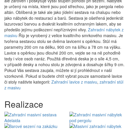
ale zároveň i poskytuje vyšší stupeň pohodlí při sezení. Nábytek
je určený na místa, které jsou pod střechou, jako je pergola nebo
altán. Oblíbená je také ale jako jídelní sestava na chalupu nebo
jako nábytek do restaurací a barů. Sestava je ošetřená jedenkrát
lazurovací barvou a dvakrát kvalitním ochranným lakem, aby se
předešlo jejímu poškození nepříznivými vlivy.
Zahradní nábytek z
masivu
Říp je vyrobený z velice kvalitního smrkového masivu. Je
tvořena sestavou stolu se dvěma lavicemi s opěrkou. Stůl má
parametry 200 cm na délku, 900 cm na šířku a 78 cm na výšku.
Lavice s opěrkou jsou dlouhé 200 cm, vejde se na ně pohodlně
tedy i více osob naráz. Použitá dřevěná deska je o síle 4,5 cm,
v případě desky a nohou stolu je zdvojená a dosahuje šířky 9 cm.
Pokud Vás sestava zaujala, můžete si jí prohlédnout v naší
vzorkovně. Pokud si budete chtít vybrat pouze samostaně lavice
či stoly naštivte kategorii:
Zahradní lavice z masivu
,
zahradní stůl
z masivu
Realizace