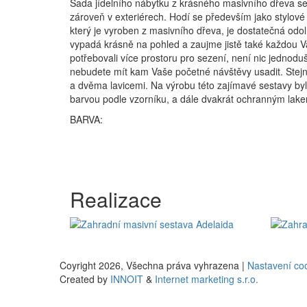
Sada jídelního nábytku z krásného masivního dřeva se 
zároveň v exteriérech. Hodí se především jako stylové
který je vyroben z masivního dřeva, je dostatečná odol
vypadá krásně na pohled a zaujme jistě také každou V
potřebovali více prostoru pro sezení, není nic jednoduš
nebudete mít kam Vaše početné návštěvy usadit. Stejn
a dvěma lavicemi. Na výrobu této zajímavé sestavy by
barvou podle vzorníku, a dále dvakrát ochranným lakem
BARVA:
Realizace
Coyright 2026,
Všechna práva vyhrazena |
Nastavení co
Created by
INNOIT
&
Internet marketing s.r.o.