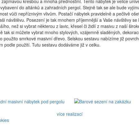
zajímavou kresbou a mnoha přednostmi. Tento nábytek je velice univerzá
 vybavení do altánků a zahradních pergol. Stejně tak se ale bude vyjím
nost vůči nepříznivým vlivům. Postačí nábytek pravidelně a pečlivě ošet
aši návštěvu. Posezení je tak mnohem příjemnější a Vaše návštěvy se 
šího, než si vybrat některou z lavic, křesel či židlí z masivu z naší ši
ě tak si můžete vybrat mnoho stylových, vzájemně sladěných, dekorací
lo použito smrkové masivní dřevo. Selskou sestavu nabízíme již povrc
 podle použití. Tutu sestavu dodáváme již v celku.
více realizací
okies