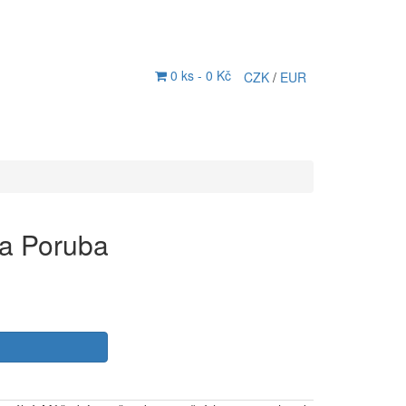
0 ks -
0 Kč
CZK
/
EUR
va Poruba