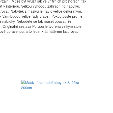
lní. Může být využit jak ve vnitřních prostorech, tak
at v interiéru. Velkou výhodou zahradního nábytku,
řovat. Nábytek z masivu je navíc velice dekorativní,
k Vám budou velice rády vracet. Pokud byste pro ně
roké nabídky. Nebudete se tak muset obávat, že
. Originální sestava Poruba je tvořena velkým stolem
hově upravenou, a to jedenkrát nátěrem lazurovací