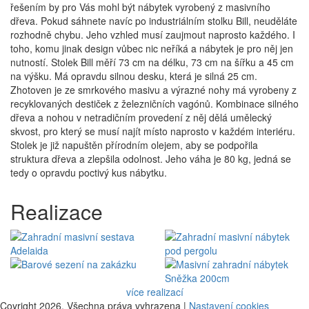
řešením by pro Vás mohl být nábytek vyrobený z masivního
dřeva. Pokud sáhnete navíc po industriálním stolku Bill, neuděláte
rozhodně chybu. Jeho vzhled musí zaujmout naprosto každého. I
toho, komu jinak design vůbec nic neříká a nábytek je pro něj jen
nutností. Stolek Bill měří 73 cm na délku, 73 cm na šířku a 45 cm
na výšku. Má opravdu silnou desku, která je silná 25 cm.
Zhotoven je ze smrkového masivu a výrazné nohy má vyrobeny z
recyklovaných destiček z železničních vagónů. Kombinace silného
dřeva a nohou v netradičním provedení z něj dělá umělecký
skvost, pro který se musí najít místo naprosto v každém interiéru.
Stolek je již napuštěn přírodním olejem, aby se podpořila
struktura dřeva a zlepšila odolnost. Jeho váha je 80 kg, jedná se
tedy o opravdu poctivý kus nábytku.
Realizace
více realizací
Coyright 2026,
Všechna práva vyhrazena |
Nastavení cookies