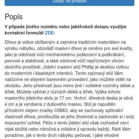
Dotaz na produkt
Popis
V případe jiného rozměru nebo jakéhokoli dotazu využijte
kontaktní formulář
ZDE:
Dřevo je velice oblíbeným a zejména tradičním materiálem na
výrobu nábytku, obzvlášť masivní dřevo je ceněno pro své kvality,
jako je odolnost vůči mechanickému poškození a poškrábání,
pevnost a stabilnost, a také odolnost vůči nepříznivým vlivům
okolního prostředí. Jídelní masivní stůl Phililip je skvělou volbou
do moderních i klasických interiérů. Tento zajímavý stůl Vám
nabízíme ve stejném barevném provedení, jako můžete vidět na
obrázku. Jeho předností jsou mimo jiné i volitelné rozměry délek a
šířek. Můžete vybírat z různých délek a šířek. Výška tohoto
masivního jídelního stolu je 77 cm. Vrchní dřevěná deska je silná
4 cm a je vyrobena z dubového masivu. Stůl je napuštěn
přírodním olejem značky OSMO, aby se zachovaly optimální
vlastnosti dřeva, prodloužila se jeho životnost a zachovalo si i svůj
impozantní vzhled. Péče o tento jídelní stůl však rozhodně není
nijak složitá nebo náročná a zvládne ji opravdu každý. Rádi Vám
poradíme, jak o tento druh nábytku pečovat, i jaké vhodné