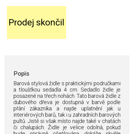
Prodej skončil
Popis
Barová stylová židle s praktickými područkami
a tloušťkou sedadla 4 cm. Sedadlo židle je
posazené na třech nohách. Tato barová židle z
dubového dřeva je dostupná v barvě podle
přání zákazníka a najde uplatnění jak u
interiérových barů, tak i u zahradních barových
pultů. Jistě si však místo najde také v chatách
či chalupách. Židle je velice odolná, pokud
bude správně ošetřována, dokáže skvěle