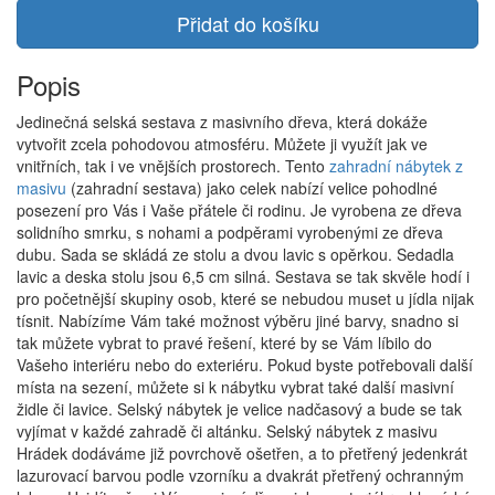
Přidat do košíku
Popis
Jedinečná selská sestava z masivního dřeva, která dokáže
vytvořit zcela pohodovou atmosféru. Můžete ji využít jak ve
vnitřních, tak i ve vnějších prostorech. Tento
zahradní nábytek z
masivu
(zahradní sestava) jako celek nabízí velice pohodlné
posezení pro Vás i Vaše přátele či rodinu. Je vyrobena ze dřeva
solidního smrku, s nohami a podpěrami vyrobenými ze dřeva
dubu. Sada se skládá ze stolu a dvou lavic s opěrkou. Sedadla
lavic a deska stolu jsou 6,5 cm silná. Sestava se tak skvěle hodí i
pro početnější skupiny osob, které se nebudou muset u jídla nijak
tísnit. Nabízíme Vám také možnost výběru jiné barvy, snadno si
tak můžete vybrat to pravé řešení, které by se Vám líbilo do
Vašeho interiéru nebo do exteriéru. Pokud byste potřebovali další
místa na sezení, můžete si k nábytku vybrat také další masivní
židle či lavice. Selský nábytek je velice nadčasový a bude se tak
vyjímat v každé zahradě či altánku. Selský nábytek z masivu
Hrádek dodáváme již povrchově ošetřen, a to přetřený jedenkrát
lazurovací barvou podle vzorníku a dvakrát přetřený ochranným