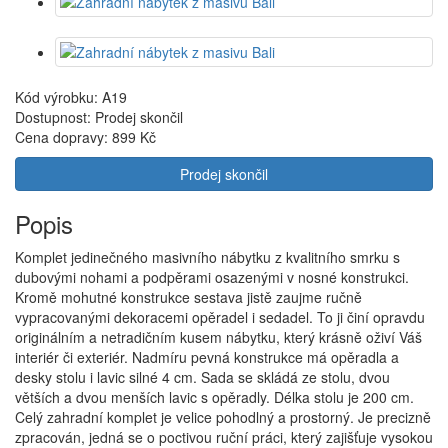
Kód výrobku: A19
Dostupnost: Prodej skončil
Cena dopravy:
899 Kč
Prodej skončil
Popis
Komplet jedinečného masivního nábytku z kvalitního smrku s
dubovými nohami a podpěrami osazenými v nosné konstrukci.
Kromě mohutné konstrukce sestava jistě zaujme ručně
vypracovanými dekoracemi opěradel i sedadel. To ji činí opravdu
originálním a netradičním kusem nábytku, který krásně oživí Váš
interiér či exteriér. Nadmíru pevná konstrukce má opěradla a
desky stolu i lavic silné 4 cm. Sada se skládá ze stolu, dvou
větších a dvou menších lavic s opěradly. Délka stolu je 200 cm.
Celý zahradní komplet je velice pohodlný a prostorný. Je precizně
zpracován, jedná se o poctivou ruční práci, který zajišťuje vysokou