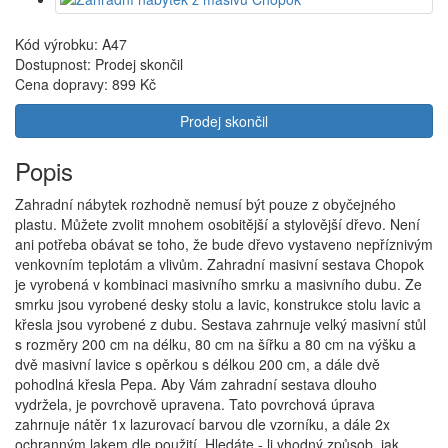
Kód výrobku: A47
Dostupnost: Prodej skončil
Cena dopravy:
899 Kč
Prodej skončil
Popis
Zahradní nábytek rozhodně nemusí být pouze z obyčejného
plastu. Můžete zvolit mnohem osobitější a stylovější dřevo. Není
ani potřeba obávat se toho, že bude dřevo vystaveno nepříznivým
venkovním teplotám a vlivům. Zahradní masivní sestava Chopok
je vyrobená v kombinaci masivního smrku a masivního dubu. Ze
smrku jsou vyrobené desky stolu a lavic, konstrukce stolu lavic a
křesla jsou vyrobené z dubu. Sestava zahrnuje velký masivní stůl
s rozměry 200 cm na délku, 80 cm na šířku a 80 cm na výšku a
dvě masivní lavice s opěrkou s délkou 200 cm, a dále dvě
pohodlná křesla Pepa. Aby Vám zahradní sestava dlouho
vydržela, je povrchově upravena. Tato povrchová úprava
zahrnuje nátěr 1x lazurovací barvou dle vzorníku, a dále 2x
ochranným lakem dle použití. Hledáte - li vhodný způsob, jak