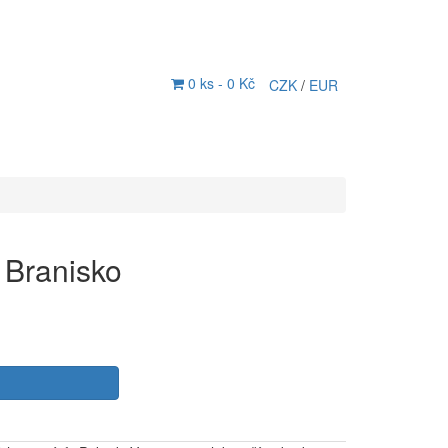
0 ks -
0 Kč
CZK
/
EUR
 Branisko