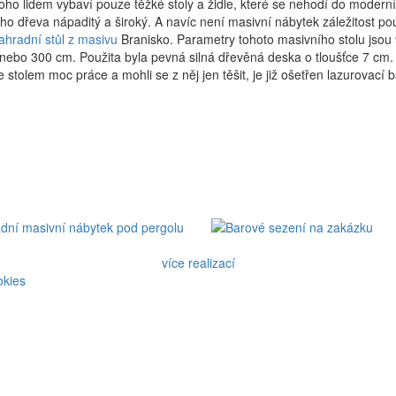
o lidem vybaví pouze těžké stoly a židle, které se nehodí do moderních 
ního dřeva nápaditý a široký. A navíc není masivní nábytek záležitost pou
ahradní stůl z masivu
Branisko. Parametry tohoto masivního stolu jsou
nebo 300 cm. Použita byla pevná silná dřevěná deska o tloušťce 7 cm. 
tolem moc práce a mohli se z něj jen těšit, je již ošetřen lazurovací b
více realizací
okies