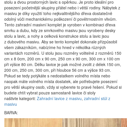
stolu a dvou prostorných lavic s opěrkou. Je proto ideální pro
posezení početnější skupiny přátel nebo i větší rodiny. Nábytek z
masivu je díky využití toho nejkvalitnějšího dřeva dostatečně
odolný vůči mechanickému poškození či povětrnostním vlivům.
Tento zahradní masivní komplet je vyroben v kombinaci dřeva
smrku a dubu, kdy ze smrkového masivu jsou vyrobeny desky
stolu a lavic, a nohy a celková konstrukce stolu a lavic jsou
z dubového masivu. Aby se tento komplet dokonale přizpůsobil
všem zákazníkům, nabízíme ho hned v několika různých
variantách rozměrů. U stolu jsou rozměry volitelné z rozměrů 150
cm x 8 0cm, 200 cm x 90 cm, 250 cm x 90 cm, 300 cm x 100 cm
při výšce 80 cm. Délku lavice je pak možné zvolit z délek 150 cm,
200 cm, 250 cm, 300 cm, při hloubce 56 cm a výšce 93 cm.
Pokud se tedy potýkáte s nedostatkem volného místa nebo
naopak máte volného místa dostatek, ale potřebujete posezení
pro větší skupiny osob, vždy si vyberete to pravé řešení. Pokud si
budete chtít vybrat pouze samostaně lavice či stoly
naštivte kategorii:
Zahradní lavice z masivu
,
zahradní stůl z
masivu
BARVA: