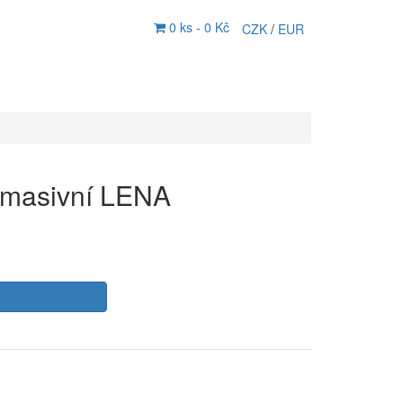
0 ks -
0 Kč
CZK
/
EUR
 masivní LENA