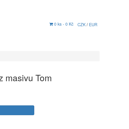
0 ks -
0 Kč
CZK
/
EUR
l z masivu Tom