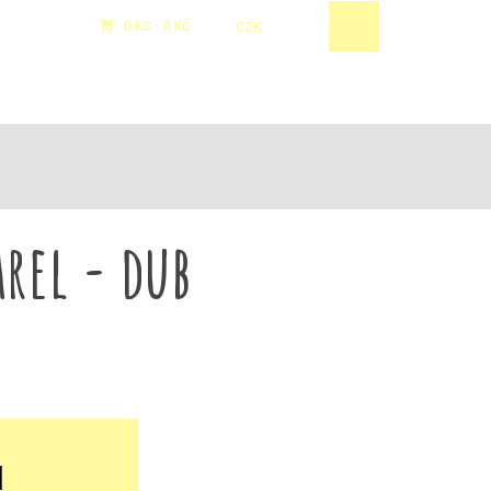
0 KS -
0 KČ
CZK
/
EUR
BLOG
OBCHODNÍ PODMÍNKY
KONTAKTY
arel - dub
l