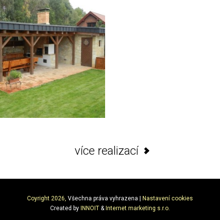
více realizací
Coyright 2026,
Všechna práva vyhrazena |
Nastavení cookies
Created by
INNOIT
&
Internet marketing s.r.o.