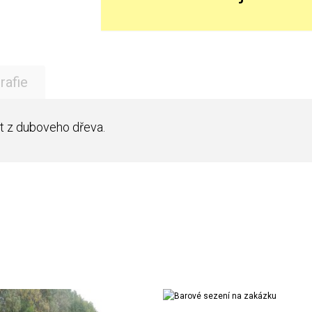
rafie
t z duboveho dřeva.
Realizace