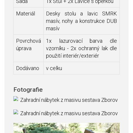
Sada
1x Stůl + 2x Lavice s opěrkou
Materiál
Desky stolu a lavic SMRK
masív, nohy a konstrukce DUB
masív
Povrchová
1x lazurovací barva dle
úprava
vzorníku - 2x ochranný lak dle
použití interiér/exteriér
Dodávano
v celku
Fotografie