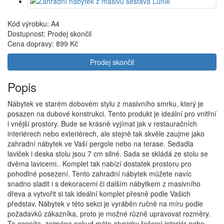
Kód výrobku: A4
Dostupnost: Prodej skončil
Cena dopravy:
899 Kč
Prodej skončil
Popis
Nábytek ve starém dobovém stylu z masivního smrku, který je
posazen na dubové konstrukci. Tento produkt je ideální pro vnitřní
i vnější prostory. Bude se krásně vyjímat jak v restauračních
interiérech nebo exteriérech, ale stejně tak skvěle zaujme jako
zahradní nábytek ve Vaší pergole nebo na terase. Sedadla
laviček i deska stolu jsou 7 cm silné. Sada se skládá ze stolu se
dvěma lavicemi.. Komplet tak nabízí dostatek prostoru pro
pohodlné posezení. Tento zahradní nábytek můžete navíc
snadno sladit i s dekoracemi či dalším nábytkem z masivního
dřeva a vytvořit si tak ideální komplet přesně podle Vašich
představ. Nábytek v této sekci je vyráběn ručně na míru podle
požadavků zákazníka, proto je možné různě upravovat rozměry.
To oceníte, zejména pokud máte atypicky řešený interiér nebo