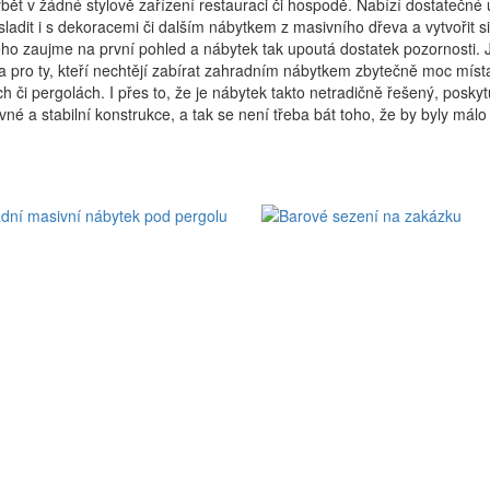
t v žádné stylově zařízení restauraci či hospodě. Nabízí dostatečné up
adit i s dekoracemi či dalším nábytkem z masivního dřeva a vytvořit si
ého zaujme na první pohled a nábytek tak upoutá dostatek pozornosti. 
na pro ty, kteří nechtějí zabírat zahradním nábytkem zbytečně moc mí
 či pergolách. I přes to, že je nábytek takto netradičně řešený, poskyt
evné a stabilní konstrukce, a tak se není třeba bát toho, že by byly málo