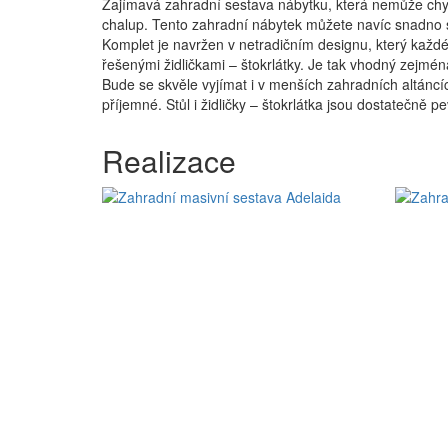
Zajímavá zahradní sestava nábytku, která nemůže chybě
chalup. Tento zahradní nábytek můžete navíc snadno sl
Komplet je navržen v netradičním designu, který každ
řešenými židličkami – štokrlátky. Je tak vhodný zejmé
Bude se skvěle vyjímat i v menších zahradních altáncích
příjemné. Stůl i židličky – štokrlátka jsou dostatečně p
Realizace