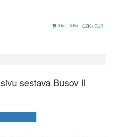
0 ks -
0 Kč
CZK
/
EUR
sivu sestava Busov II