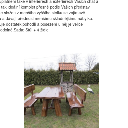
latnění také v interiérech a exteriérech Vašich chat a
 tak ideální komplet přesně podle Vašich představ.
Je složen z menšího vyššího stolku se zajímavě
sta a dávají přednost menšímu skladnějšímu nábytku.
uje dostatek pohodlí a posezení u něj je velice
 odolné.Sada: Stůl + 4 židle