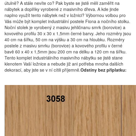
útulně? A stále nevíte co? Pak byste se jistě měli zaměřit na
nábytek a doplňky vyrobené z masivního dřeva. A kde jinde
naplno využít tento nábytek než v ložnici? Výbornou volbou pro
Vás může být komplet industriální postele Fiona a nočního stolku.
Noční stolek je vyrobený z masivu jehličnanu smrk (borovice) a
kovového profilu 30 x 30 x 1,5mm černé barvy. Jeho rozměry jsou
40 cm na šířku, 50 cm na výšku a 30 cm na hloubku. Rozměry
postele z masivu smrku (borovice) a kovového profilu v černé
bavě 60 x 40 x 1,5mm jsou 200 cm na délku a 120 cm na šířku.
Tento komplet industriálního masivního nábytku se jistě stane
klenotem Vaší ložnice a nebude již ani potřeba mnoha dalších
dekorací, aby jste se v ní cítili příjemně.
Odstíny bez příplatku: