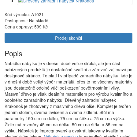
Kód výrobku: A1021
Dostupnost: Na skladě
Cena dopravy:
599 Kč
Prodej skončil
Popis
Nabídka nábytku je v dnešní době velice široká, ale jen část
nabízených produktů je dostatečně kvalitní a zároveň zajímavá po
designové stránce. To platí i v případě zahradního nábytku, kde je
v dnešní době velký výběr materiálů, přes to ne všechny materiály
jsou dostatečně odolné vůči poškození povětrnostními vlivy.
Masivní dřevo je však ideálním materiálem pro výrobu kvalitního a
odolného zahradního nábytku. Dřevěný zahradní nábytek
Krakonoš je zhotovený z masivního dřeva olše. Komplet je tvořen
jedním stolem, dvěma lavicemi a dvěma židlemi. Stůl má
parametry 150 cm na délku, 75 cm na šířku a 75 cm na výšku.
Židle má rozměry 45 cm na délku, 50 cm na šířku a 85 cm na
výšku. Nábytek je impregnovaný a dvakrát lakovaný kvalitním
ekologickým lakem.
Nábytek z masivu
je pohodlný, stabilní, velmi